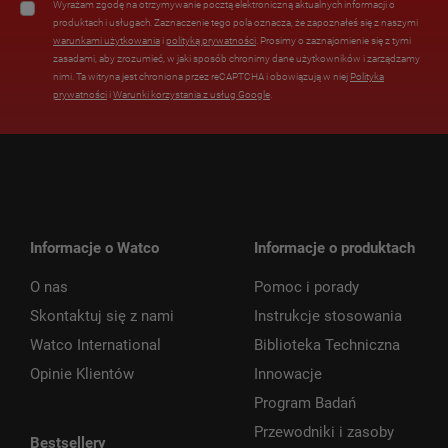
Wyrażam zgodę na otrzymywanie pocztą elektroniczną aktualnych informacji o
produktach i usługach. Zaznaczenie tego pola oznacza, że zapoznałeś się z naszymi
warunkami użytkowania
i
polityką prywatności
. Prosimy o zaznajomienie się z tymi
zasadami, aby zrozumieć, w jaki sposób chronimy dane użytkowników i zarządzamy
nimi. Ta witryna jest chroniona przez reCAPTCHA i obowiązują w niej
Polityka
prywatności
i
Warunki korzystania z usług Google
.
Informacje o Watco
Informacje o produktach
O nas
Pomoc i porady
Skontaktuj się z nami
Instrukcje stosowania
Watco International
Biblioteka Techniczna
Opinie Klientów
Innowacje
Program Badań
Przewodniki i zasoby
Bestsellery