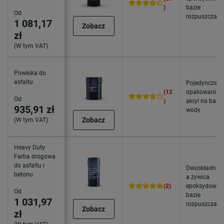
)
bazie
Od
rozpuszczaln
1 081,17
Zobacz
.
zł
(W tym VAT)
Powłoka do
asfaltu
Pojedyncze
(12
opakowanie,
Od
)
akryl na bazie
935,91 zł
wody
Zobacz
(W tym VAT)
Heavy Duty
Farba drogowa
do asfaltu i
Dwuskładnik
betonu
a żywica
(2)
epoksydowa 
Od
bazie
1 031,97
rozpuszczaln
Zobacz
zł