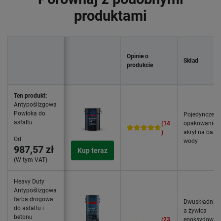
produktami
Opinie o
Skład
produkcie
Ten produkt:
Antypoślizgowa
Powłoka do
Pojedyncze
asfaltu
(14
opakowanie,
)
akryl na bazie
Od
wody
987,57 zł
Kup teraz
(W tym VAT)
Heavy Duty
Antypoślizgowa
farba drogowa
Dwuskładnik
do asfaltu i
a żywica
betonu
(23
epoksydowa 