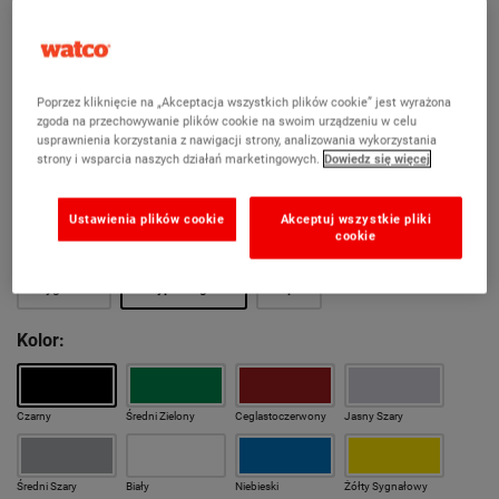
Doskonała odporność na promieniowanie UV
Niskie prawdopodobieństwo poślizgnięcia w ruchu
pieszym
Poprzez kliknięcie na „Akceptacja wszystkich plików cookie” jest wyrażona
zgoda na przechowywanie plików cookie na swoim urządzeniu w celu
Wyznaczanie stref zagrożenia i chodników
usprawnienia korzystania z nawigacji strony, analizowania wykorzystania
strony i wsparcia naszych działań marketingowych.
Dowiedz się więcej
Wystarczy jedna warstwa, aby nadać kolor i zapewnić
ochronę
Ustawienia plików cookie
Akceptuj wszystkie pliki
cookie
Wersja:
Oryginalna
Antypoślizgowa
Rapid
Kolor:
Czarny
Średni Zielony
Ceglastoczerwony
Jasny Szary
Średni Szary
Biały
Niebieski
Żółty Sygnałowy