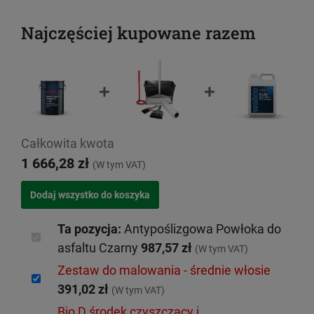
Najczęściej kupowane razem
Całkowita kwota
1 666,28 zł
(W tym VAT)
Ta pozycja:
Antypoślizgowa Powłoka do
asfaltu Czarny
987,57 zł
(W tym VAT)
Zestaw do malowania - średnie włosie
391,02 zł
(W tym VAT)
Bio D środek czyszczący i