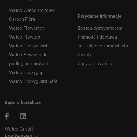
Watco Watco Concrex
Przydatne informacje
Carbon Fibre
Watco Flowpatch
Zostań dystrybutorem
Watco Flowtop
Płatność i dostawa
Watco Epoxyguard
Jak składać zamówienia
Watco Powłoka do
Zwroty
podłóg betonowych
Zapytaj o wycenę
Watco Epoxygrip
Watco Epoxyguard Safe
Bądź w kontakcie
Watco GmbH
Kränkelsweg 14