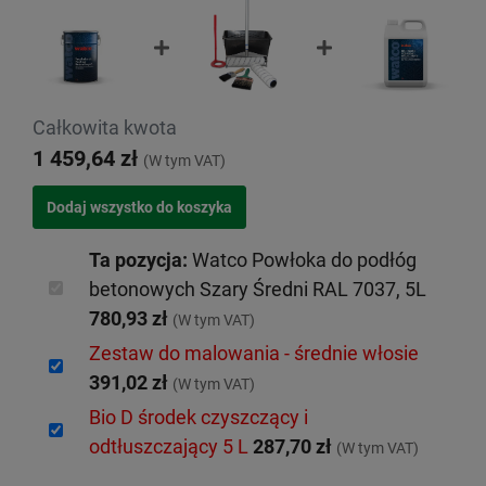
Całkowita kwota
1 459,64 zł
(W tym VAT)
Ta pozycja:
Watco Powłoka do podłóg
betonowych Szary Średni RAL 7037, 5L
780,93 zł
(W tym VAT)
Zestaw do malowania - średnie włosie
391,02 zł
(W tym VAT)
Bio D środek czyszczący i
odtłuszczający 5 L
287,70 zł
(W tym VAT)