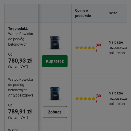
Opinie o
Skład
produkcie
Ten produkt:
Watco Powłoka
do podłóg
Na bazie
betonowych
(40
rozpuszczalni
)
poliuretan.
Od
780,93 zł
Kup teraz
(W tym VAT)
Watco Powłoka
do podłóg
betonowych
Na bazie
Antypoślizgowa
(30
rozpuszczalni
)
poliuretan.
Od
789,91 zł
Zobacz
(W tym VAT)
Watco