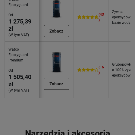
Epoxyguard
Żywica
(43
Od
epoksydowa 
1 275,39
)
bazie wody.
zł
Zobacz
(W tym VAT)
Watco
Epoxyguard
Premium
Grubopowłok
(16
a 100% żywic
Od
)
1 505,40
epoksydowa.
zł
Zobacz
(W tym VAT)
Narzędzia i akcesoria