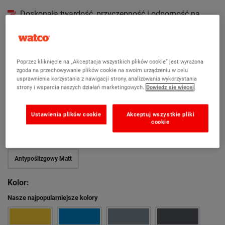
Doskonała twardość, przyczepność i odporność na
uderzenia
„Nalepsza formuła” dwukrotnie trwalsza niż poprzednio
190 kolorów RAL do wyboru
Poprzez kliknięcie na „Akceptacja wszystkich plików cookie” jest wyrażona
zgoda na przechowywanie plików cookie na swoim urządzeniu w celu
Wykończenie w połysku
usprawnienia korzystania z nawigacji strony, analizowania wykorzystania
strony i wsparcia naszych działań marketingowych.
Dowiedz się więcej
Opakowanie: 5L
Wersja:
Ustawienia plików cookie
Akceptuj wszystkie pliki
cookie
Gloss
Antypoślizgowy Gloss
Matt
Antypoślizgowy Matt
Kolor:
Nasze najpopularniejsze kolory