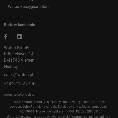
Watco Epoxyguard Safe
Bądź w kontakcie
Watco GmbH
Kränkelsweg 14
D-41748 Viersen
Niemcy
sales@watco.pl
+48 22 152 51 45
ecommerce by Velstar
©2026 Watco GmbH | Dyrektorzy zarządzający: Thomas James
Lowdon, John Patrick Kavanagh. Zarejstrowany w Mönchengladbach
HRB 10661. Numer identyfikacyjny VAT: DE 225 280 631.
|
|
Warunki korzystania ze strony internetowej
Warunki sprzedaży online