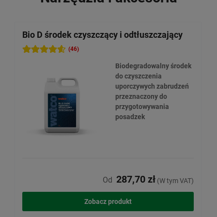
Bio D środek czyszczący i odtłuszczający
P
(46)
Biodegradowalny środek
do czyszczenia
uporczywych zabrudzeń
przeznaczony do
przygotowywania
posadzek
287,70 zł
Od
(W tym VAT)
Zobacz produkt