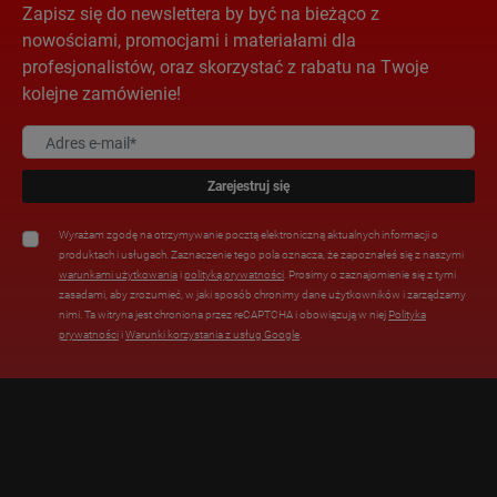
Zapisz się do newslettera by być na bieżąco z
nowościami, promocjami i materiałami dla
profesjonalistów, oraz skorzystać z rabatu na Twoje
kolejne zamówienie!
Zarejestruj się
Wyrażam zgodę na otrzymywanie pocztą elektroniczną aktualnych informacji o
produktach i usługach. Zaznaczenie tego pola oznacza, że zapoznałeś się z naszymi
warunkami użytkowania
i
polityką prywatności
. Prosimy o zaznajomienie się z tymi
zasadami, aby zrozumieć, w jaki sposób chronimy dane użytkowników i zarządzamy
nimi. Ta witryna jest chroniona przez reCAPTCHA i obowiązują w niej
Polityka
prywatności
i
Warunki korzystania z usług Google
.