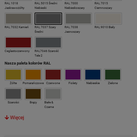
RAL 1018
RAL 5015 Średni
RAL 7000
RAL 7015
Jaskrawożółty
Niebieski
Niebieskoszary
Ciemnoszary
RAL 7032 Kamień
RAL 7037 Szary
RAL 7038
RAL 9010 Biały
Średni
Jasnoszary
Ceglastoczerwony
RAL7046 Szarość
Tele 2
Nasza paleta kolorów RAL
Żółte
Pomarańczowe
Czerwone
Fiolety
Niebieskie
Zielone
Szarości
Brązy
Białe &
Czarne
Więcej