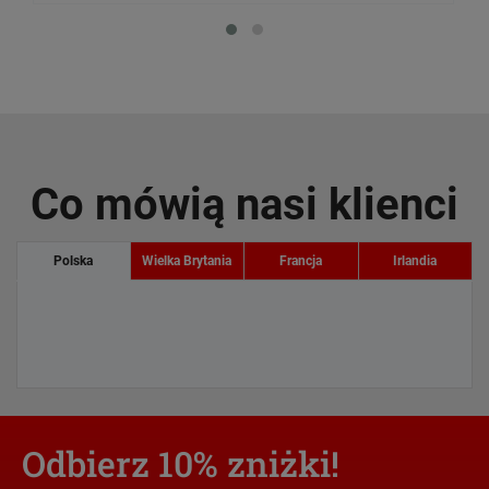
Co mówią nasi klienci
Polska
Wielka Brytania
Francja
Irlandia
Odbierz 10% zniżki!