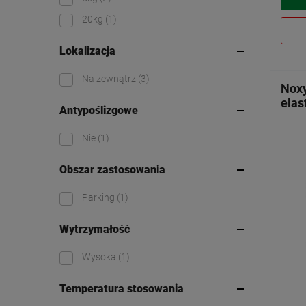
20kg
(1)
Lokalizacja
Na zewnątrz
(3)
Noxy
elas
Antypoślizgowe
Nie
(1)
Obszar zastosowania
Parking
(1)
Wytrzymałość
Wysoka
(1)
Temperatura stosowania