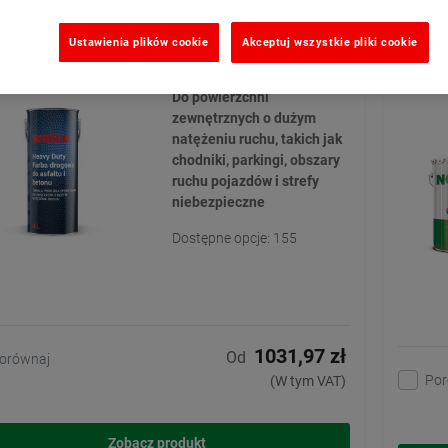
y Duty Farba drogowa do asfaltu i betonu
Noxyd
Ustawienia plików cookie
Akceptuj wszystkie pliki cookie
antyk
(2)
Do powierzchni
zewnętrznych o dużym
natężeniu ruchu, takich jak
chodniki, parkingi, obszary
ruchu pojazdów i strefy
niebezpieczne
Dostępne opcje: 155
1031,97 zł
Od
orównaj
Por
(W tym VAT)
Zobacz produkt