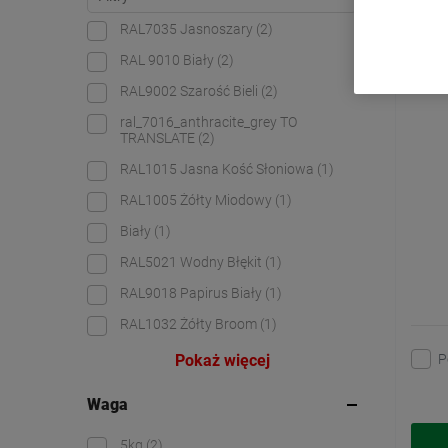
RAL7035 Jasnoszary
(2)
Heav
RAL 9010 Biały
(2)
RAL9002 Szarość Bieli
(2)
ral_7016_anthracite_grey TO
TRANSLATE
(2)
RAL1015 Jasna Kość Słoniowa
(1)
RAL1005 Żółty Miodowy
(1)
Biały
(1)
RAL5021 Wodny Błękit
(1)
RAL9018 Papirus Biały
(1)
RAL1032 Żółty Broom
(1)
P
Pokaż więcej
Waga
5kg
(2)