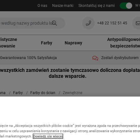
O nas
Nasze marki
Skontaktuj się z nami
W 
+48 22 152 51 45
listyczne
Antypoślizgowoś
Farby
Naprawy
sowanie
bezpieczeńst
Gwarantowana 100% Satysfakcja
Zostań dystrybutorem
wszystkich zamówień zostanie tymczasowo doliczona dopłata
dalsze wsparcie.
wna
Farby
Farby do ścian
Zewnętrzne
wnętrzne
nięcie na „Akceptacja wszystkich plików cookie” jest wyrażona zgoda na przechowywanie p
nie 3 z 3
eniu w celu usprawnienia korzystania z nawigacji strony, analizowania wykorzystania stro
ałań marketingowych.
Dowiedz się więcej