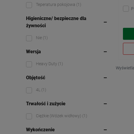
Teperatura pokojowa
(1)
P
Higieniczne/ bezpieczne dla
żywności
Nie
(1)
Wersja
Heavy Duty
(1)
Wyświetla
Objętość
4L
(1)
Trwałość i zużycie
Ciężkie (Wózek widłowy)
(1)
Wykończenie