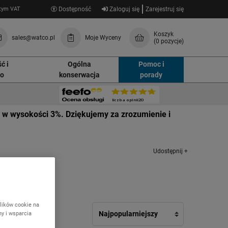
tym VAT
Dostępność
Zaloguj się
Zarejestruj się
Koszyk
sales@watco.pl
Moje Wyceny
(0 pozycje)
ć i
Ogólna
Pomoc i
wo
konserwacja
porady
 w wysokości 3%. Dziękujemy za zrozumienie i
Udostępnij +
lików cookie na
ny i wsparcia