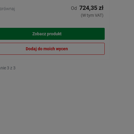
724,35 zł
Od
orównaj
(W tym VAT)
Zobacz produkt
Dodaj do moich wycen
nie 3 z 3