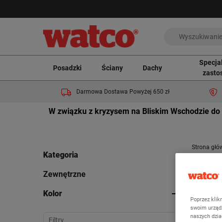
Specja
Posadzki
Ściany
Dachy
zasto
Darmowa Dostawa Powyżej 650 zł
W związku z kryzysem na Bliskim Wschodzie do 
Strona głó
Kategoria
Ze
Zewnętrzne
Kolor
Poprzez klik
Wyświetla
swoim urządz
naszych dzi