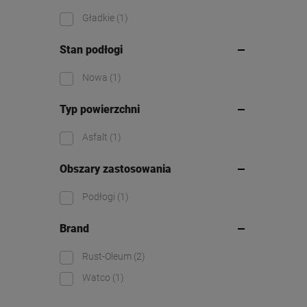
Gładkie
(1)
Stan podłogi
Nowa
(1)
Typ powierzchni
Asfalt
(1)
Obszary zastosowania
Podłogi
(1)
Brand
Rust-Oleum
(2)
Watco
(1)