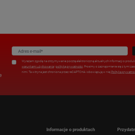
Wyrażam zgodę na otrzymywanie pocztą elektroniczną aktualnych informacji o produkt
warunkami użytkowania
i
polityką prywatności
. Prosimy o zaznajomienie się z tymi 
nimi. Ta witryna jest chroniona przez reCAPTCHA i obowiązują w niej
Polityka prywatno
e
Informacje o produktach
Przydatn