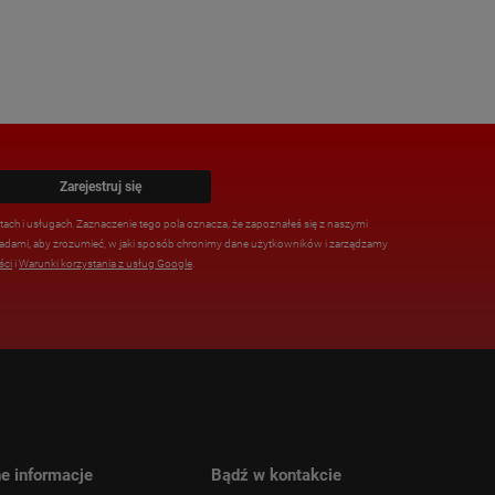
Zarejestruj się
ach i usługach. Zaznaczenie tego pola oznacza, że zapoznałeś się z naszymi
zasadami, aby zrozumieć, w jaki sposób chronimy dane użytkowników i zarządzamy
ści
i
Warunki korzystania z usług Google
.
e informacje
Bądź w kontakcie