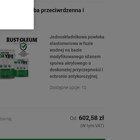
e® Plus – farba przeciwrdzenna i
orozyjna
(2)
Jednoskładnikowa powłoka
elastomerowa w fazie
wodnej na bazie
modyfikowanego silanem
spoiwa akrylowego o
doskonałej przyczepności i
ochronie antykorozyjnej
Dostępne opcje: 10
602,58 zł
Od
ównaj
(W tym VAT)