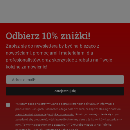
Odbierz 10% zniżki!
Zapisz się do newslettera by być na bieżąco z
nowościami, promocjami i materiałami dla
profesjonalistów, oraz skorzystać z rabatu na Twoje
kolejne zamówienie!
Zarejestruj się
Wyrażam zgodę na otrzymywanie pocztą elektroniczną aktualnych informacji o
produktach i usługach. Zaznaczenie tego pola oznacza, że zapoznałeś się z naszymi
warunkami użytkowania
i
polityką prywatności
. Prosimy o zaznajomienie się z tymi
zasadami, aby zrozumieć, w jaki sposób chronimy dane użytkowników i zarządzamy
nimi. Ta witryna jest chroniona przez reCAPTCHA i obowiązują w niej
Polityka
prywatności
i
Warunki korzystania z usług Google
.