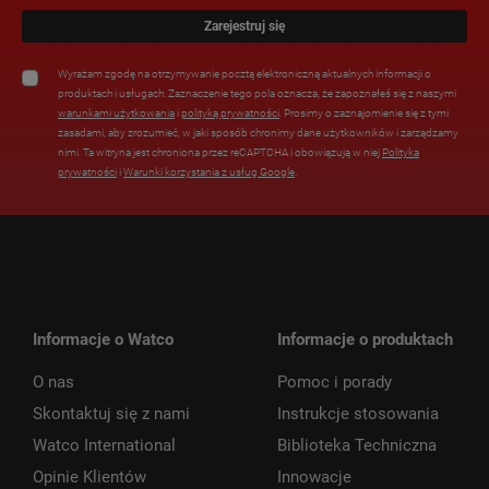
Zarejestruj się
Wyrażam zgodę na otrzymywanie pocztą elektroniczną aktualnych informacji o
produktach i usługach. Zaznaczenie tego pola oznacza, że zapoznałeś się z naszymi
warunkami użytkowania
i
polityką prywatności
. Prosimy o zaznajomienie się z tymi
zasadami, aby zrozumieć, w jaki sposób chronimy dane użytkowników i zarządzamy
nimi. Ta witryna jest chroniona przez reCAPTCHA i obowiązują w niej
Polityka
prywatności
i
Warunki korzystania z usług Google
.
Informacje o Watco
Informacje o produktach
O nas
Pomoc i porady
Skontaktuj się z nami
Instrukcje stosowania
Watco International
Biblioteka Techniczna
Opinie Klientów
Innowacje