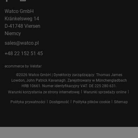
Watco GmbH
Kränkelsweg 14
D-41748 Viersen
Niemcy
sales@watco.pl
+48 22 152 51 45
ecommerce by Velstar
©2026 Watco GmbH | Dyrektorzy zarządzający: Thomas James
Lowdon, John Patrick Kavanagh. Zarejstrowany w Mönchengladbach
HRB 10661. Numer identyfikacyjny VAT: DE 225 280 631.
|
|
Warunki korzystania ze strony internetowej
Warunki sprzedaży online
|
|
|
Polityka prywatności
Dostępność
Polityka plików cookie
Sitemap