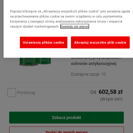
Noxyde® Plus – farba przeciwrdzenna i
antykorozyjna
Poprzez kliknięcie na „Akceptacja wszystkich plików cookie” jest wyrażona zgoda
(2)
na przechowywanie plików cookie na swoim urządzeniu w celu usprawnienia
korzystania z nawigacji strony, analizowania wykorzystania strony i wsparcia
Jednoskładnikowa powłoka
naszych działań marketingowych.
Dowiedz się więcej
elastomerowa w fazie
wodnej na bazie
Ustawienia plików cookie
Akceptuj wszystkie pliki cookie
modyfikowanego silanem
spoiwa akrylowego o
doskonałej przyczepności i
ochronie antykorozyjnej
Dostępne opcje: 10
602,58 zł
Od
Porównaj
(W tym VAT)
Zobacz produkt
Dodaj do moich wycen