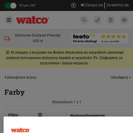
Zaloguj się
Zarejestruj się
W tym VAT
Darmowa Dostawa Powyżej
650 zł
W związku z kryzysem na Bliskim Wschodzie do wszystkich zamówień
zostanie tymczasowo doliczona dopłata w wysokości 3%. Dziękujemy za
zrozumienie i dalsze wsparcie.
Udostępnij +
Zewnętrzne ściany
Farby
Wyświetlanie 1 z 1
Filtry