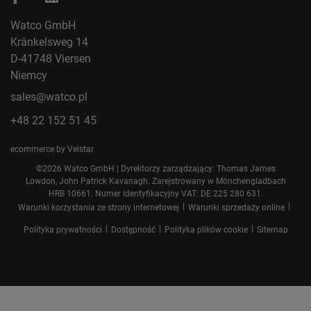
Watco GmbH
Kränkelsweg 14
D-41748 Viersen
Niemcy
sales@watco.pl
+48 22 152 51 45
ecommerce by Velstar
©2026 Watco GmbH | Dyrektorzy zarządzający: Thomas James
Lowdon, John Patrick Kavanagh. Zarejstrowany w Mönchengladbach
HRB 10661. Numer identyfikacyjny VAT: DE 225 280 631.
|
|
Warunki korzystania ze strony internetowej
Warunki sprzedaży online
|
|
|
Polityka prywatności
Dostępność
Polityka plików cookie
Sitemap