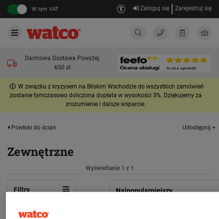
Zaloguj się
Zarejestruj się
W tym VAT
Darmowa Dostawa Powyżej
650 zł
W związku z kryzysem na Bliskim Wschodzie do wszystkich zamówień
zostanie tymczasowo doliczona dopłata w wysokości 3%. Dziękujemy za
zrozumienie i dalsze wsparcie.
Udostępnij +
Powłoki do ścian
Zewnętrzne
Wyświetlanie 1 z 1
Filtry