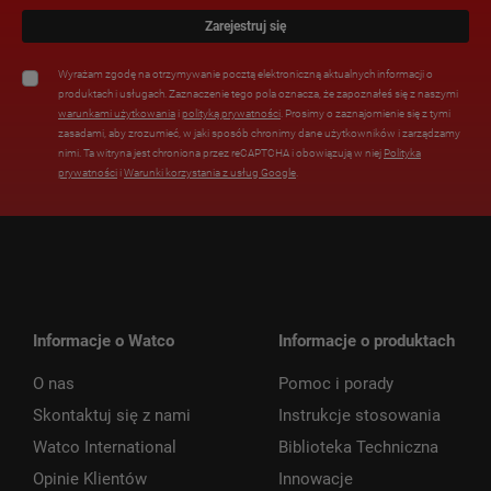
Zarejestruj się
Wyrażam zgodę na otrzymywanie pocztą elektroniczną aktualnych informacji o
produktach i usługach. Zaznaczenie tego pola oznacza, że zapoznałeś się z naszymi
warunkami użytkowania
i
polityką prywatności
. Prosimy o zaznajomienie się z tymi
zasadami, aby zrozumieć, w jaki sposób chronimy dane użytkowników i zarządzamy
nimi. Ta witryna jest chroniona przez reCAPTCHA i obowiązują w niej
Polityka
prywatności
i
Warunki korzystania z usług Google
.
Informacje o Watco
Informacje o produktach
O nas
Pomoc i porady
Skontaktuj się z nami
Instrukcje stosowania
Watco International
Biblioteka Techniczna
Opinie Klientów
Innowacje