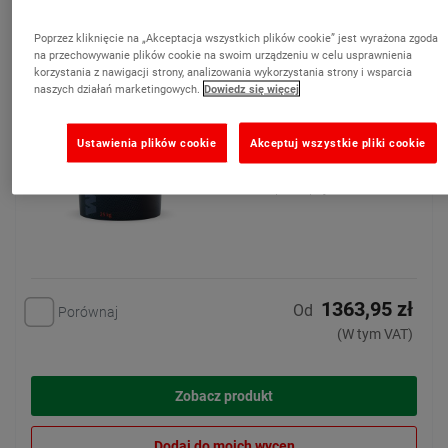
Płynna, wodoszczelna powłoka impregnująca
25 KG
Poprzez kliknięcie na „Akceptacja wszystkich plików cookie” jest wyrażona zgoda
(1)
na przechowywanie plików cookie na swoim urządzeniu w celu usprawnienia
korzystania z nawigacji strony, analizowania wykorzystania strony i wsparcia
Certyfikowana membrana
naszych działań marketingowych.
Dowiedz się więcej
przeciwwilgociowa (DPM) i
elastyczny impregnat do
Ustawienia plików cookie
Akceptuj wszystkie pliki cookie
podłóg
Dostępne opcje: 2
1363,95 zł
Od
Porównaj
(W tym VAT)
Zobacz produkt
Dodaj do moich wycen