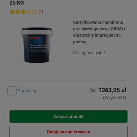
25 KG
(1)
Certyfikowana membrana
przeciwwilgociowa (DPM) i
elastyczny impregnat do
podłóg
Dostępne opcje: 2
1363,95 zł
Od
Porównaj
(W tym VAT)
Zobacz produkt
Dodaj do moich wycen