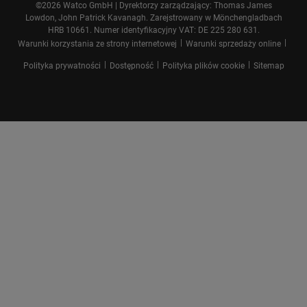
©2026 Watco GmbH | Dyrektorzy zarządzający: Thomas James
Lowdon, John Patrick Kavanagh. Zarejstrowany w Mönchengladbach
HRB 10661. Numer identyfikacyjny VAT: DE 225 280 631.
|
|
Warunki korzystania ze strony internetowej
Warunki sprzedaży online
|
|
|
Polityka prywatności
Dostępność
Polityka plików cookie
Sitemap