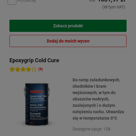
Porównaj
(W tym VAT)
Zobacz produkt
Dodaj do moich wycen
Epoxygrip Cold Cure
(9)
Do ramp załadunkowych,
chodników i bram
wejściowych, w tym do
obszarów mokrych,
zaolejonych i o dużym
natężeniu ruchu. Utwardza
się w temperaturze 0°C
Dostępne opcje: 158