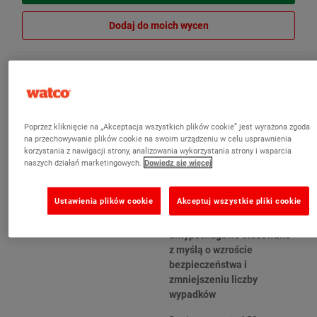
Dodaj do moich wycen
Watco Epoxygrip
(21)
Antypoślizgowa powłoka
Poprzez kliknięcie na „Akceptacja wszystkich plików cookie” jest wyrażona zgoda
epoksydowa idealnie
na przechowywanie plików cookie na swoim urządzeniu w celu usprawnienia
nadaje się do schodów,
korzystania z nawigacji strony, analizowania wykorzystania strony i wsparcia
ramp i posadzek, także w
naszych działań marketingowych.
Dowiedz się więcej
miejscach mokrych lub
zaolejonych.
Ustawienia plików cookie
Akceptuj wszystkie pliki cookie
Gruboziarniste
wykończenie
antypoślizgowe stosowane
z myślą o wzroście
bezpieczeństwa i
zmniejszeniu liczby
wypadków