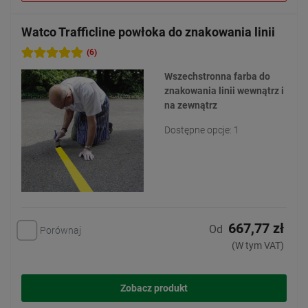
Watco Trafficline powłoka do znakowania linii
(6)
Wszechstronna farba do
znakowania linii wewnątrz i
na zewnątrz
Dostępne opcje: 1
667,77 zł
Od
Porównaj
(W tym VAT)
Zobacz produkt