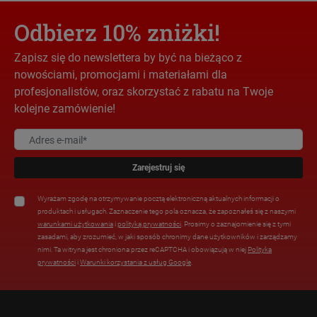
Odbierz 10% zniżki!
Zapisz się do newslettera by być na bieżąco z
nowościami, promocjami i materiałami dla
profesjonalistów, oraz skorzystać z rabatu na Twoje
kolejne zamówienie!
Zarejestruj się
Wyrażam zgodę na otrzymywanie pocztą elektroniczną aktualnych informacji o
produktach i usługach. Zaznaczenie tego pola oznacza, że zapoznałeś się z naszymi
warunkami użytkowania
i
polityką prywatności
. Prosimy o zaznajomienie się z tymi
zasadami, aby zrozumieć, w jaki sposób chronimy dane użytkowników i zarządzamy
nimi. Ta witryna jest chroniona przez reCAPTCHA i obowiązują w niej
Polityka
prywatności
i
Warunki korzystania z usług Google
.