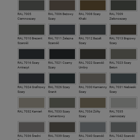
RAL 7005
RAL 7006 Beżowy
RAL 7008 Szary
RAL 7009
Ciemnoszary
Szary
Khaki
Zielonoszary
RAL 7010 Brezent
RAL 7011 Żelazna
RAL 7012 Bazalt
RAL 7013 Brązowy
Szarość
Szarość
Szary
Szary
RAL 7016 Szary
RAL 7021 Czarny
RAL 7022 Szarość
RAL 7023 Szary
Antracyt
Szary
Umbry
Beton
RAL 7024 Grafitowy
RAL 7026 Szary
RAL 7030 Kamienny
RAL 7031 Niebieski
Szary
Granit
Szary
Szary
RAL 7032 Kamień
RAL 7033 Szary
RAL 7034 Żółty
RAL 7035
Cementowy
Szary
Jasnoszary
RAL 7036 Średni
RAL 7039 Szary
RAL 7040 Szarość
RAL 7042 Szarość