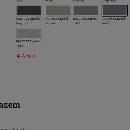
Szary
Kwarc
Okienna
Drogowa A
RAL 7043 Szarość
RAL 7044 Szarość
RAL 7045 Szarość
RAL 7046 Szarość
Drogowa B
Jedwabiu
Tele 1
Tele 2
RAL 7047 Szarość
Tele 4
Więcej
razem
owita kwota