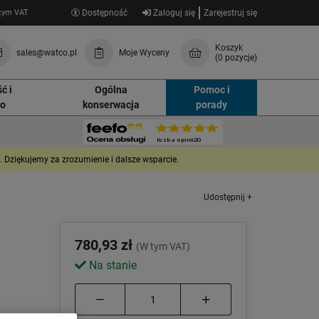
tym VAT
Dostępność
Zaloguj się
Zarejestruj się
Koszyk
sales@watco.pl
Moje Wyceny
(0 pozycje)
ć i
Ogólna
Pomoc i
wo
konserwacja
porady
Dziękujemy za zrozumienie i dalsze wsparcie.
Udostępnij +
780,93 zł
(W tym VAT)
Na stanie