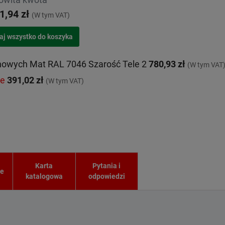
1,94 zł
(W tym VAT)
nowych Mat RAL 7046 Szarość Tele 2
780,93 zł
(W tym VAT
ie
391,02 zł
(W tym VAT)
Karta
Pytania i
ie
katalogowa
odpowiedzi