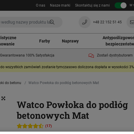
O nas
Nasze marki
Skontaktuj się z nami
W 
+48 22 152 51 45
listyczne
Antypoślizgowoś
Farby
Naprawy
sowanie
bezpieczeńst
Gwarantowana 100% Satysfakcja
Zostań dystrybutorem
do wszystkich zamówień zostanie tymczasowo doliczona dopłata w wysokości 3%. 
ki do betonu
Watco Powłoka do podłóg betonowych Mat
Watco Powłoka do podłóg
betonowych Mat
(17)