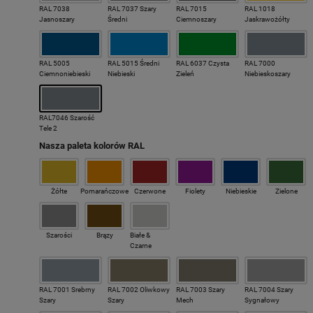
RAL 7038
RAL 7037 Szary
RAL 7015
RAL 1018
Jasnoszary
Średni
Ciemnoszary
Jaskrawożółty
RAL 5005
RAL 5015 Średni
RAL 6037 Czysta
RAL 7000
Ciemnoniebieski
Niebieski
Zieleń
Niebieskoszary
RAL7046 Szarość
Tele 2
Nasza paleta kolorów RAL
Żółte
Pomarańczowe
Czerwone
Fiolety
Niebieskie
Zielone
Szarości
Brązy
Białe &
Czarne
RAL 7001 Srebrny
RAL 7002 Oliwkowy
RAL 7003 Szary
RAL 7004 Szary
Szary
Szary
Mech
Sygnałowy