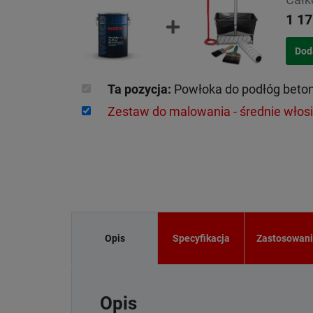
1 17
Ta pozycja:
Powłoka do podłóg beto
Zestaw do malowania - średnie włos
Opis
Specyfikacja
Zastosowan
Opis