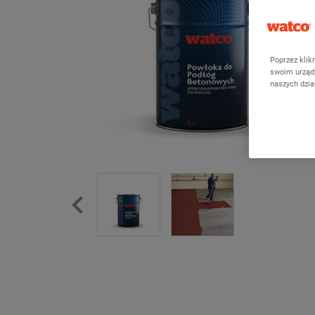
Poprzez klik
swoim urządz
naszych dzi