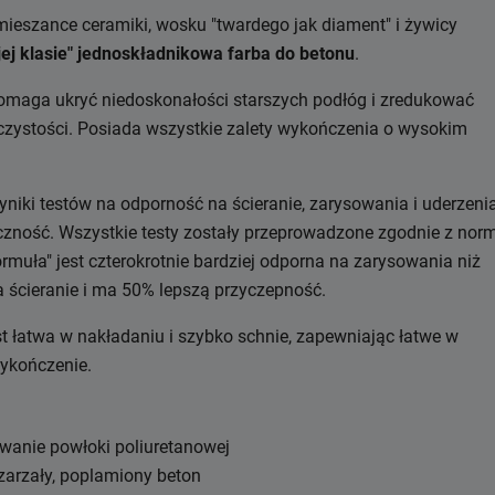
 mieszance ceramiki, wosku "twardego jak diament" i żywicy
ej klasie" jednoskładnikowa farba do betonu
.
aga ukryć niedoskonałości starszych podłóg i zredukować
 czystości. Posiada wszystkie zalety wykończenia o wysokim
niki testów na odporność na ścieranie, zarysowania i uderzenia
yczność. Wszystkie testy zostały przeprowadzone zgodnie z nor
formuła" jest czterokrotnie bardziej odporna na zarysowania niż
a ścieranie i ma 50% lepszą przyczepność.
st łatwa w nakładaniu i szybko schnie, zapewniając łatwe w
wykończenie.
wanie powłoki poliuretanowej
zarzały, poplamiony beton