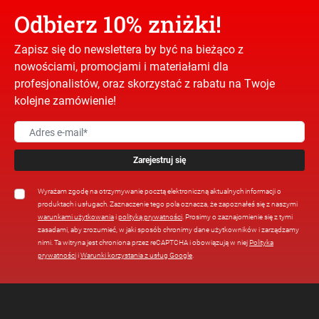
Odbierz 10% zniżki!
Zapisz się do newslettera by być na bieżąco z
nowościami, promocjami i materiałami dla
profesjonalistów, oraz skorzystać z rabatu na Twoje
kolejne zamówienie!
Zarejestruj się
Wyrażam zgodę na otrzymywanie pocztą elektroniczną aktualnych informacji o
produktach i usługach. Zaznaczenie tego pola oznacza, że zapoznałeś się z naszymi
warunkami użytkowania
i
polityką prywatności
. Prosimy o zaznajomienie się z tymi
zasadami, aby zrozumieć, w jaki sposób chronimy dane użytkowników i zarządzamy
nimi. Ta witryna jest chroniona przez reCAPTCHA i obowiązują w niej
Polityka
prywatności
i
Warunki korzystania z usług Google
.