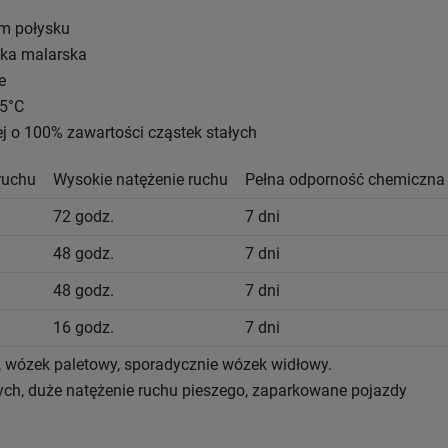
im połysku
oka malarska
e
 5°C
 o 100% zawartości cząstek stałych
ruchu
Wysokie natężenie ruchu
Pełna odporność chemiczna
72 godz.
7 dni
48 godz.
7 dni
48 godz.
7 dni
16 godz.
7 dni
k, wózek paletowy, sporadycznie wózek widłowy.
ych, duże natężenie ruchu pieszego, zaparkowane pojazdy