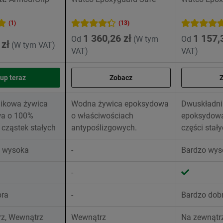
(1)
(13)
1 360,26 zł
1 157,
Od
(W tym
Od
 zł
(W tym VAT)
VAT)
VAT)
up teraz
Zobacz
ikowa żywica
Wodna żywica epoksydowa
Dwuskładni
a o 100%
o właściwościach
epoksydowa
 cząstek stałych
antypoślizgowych.
części stał
 wysoka
-
Bardzo wys
-
bra
-
Bardzo dob
rz, Wewnątrz
Wewnątrz
Na zewnątr