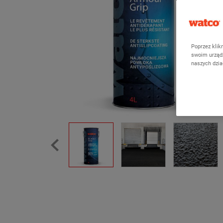
Poprzez klik
swoim urządz
naszych dzi