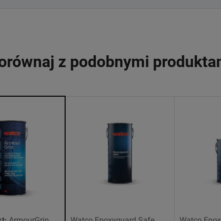
orównaj z podobnymi produkta
t:
ArmourGrip
Watco Epoxyguard Safe
Watco Epox