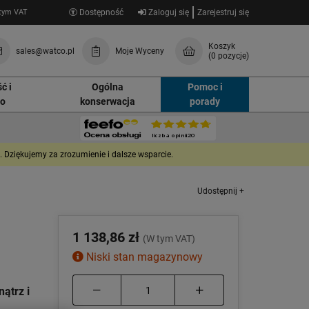
tym VAT
Dostępność
Zaloguj się
Zarejestruj się
Koszyk
sales@watco.pl
Moje Wyceny
(0 pozycje)
ć i
Ogólna
Pomoc i
wo
konserwacja
porady
Dziękujemy za zrozumienie i dalsze wsparcie.
Udostępnij +
1 138,86 zł
(W tym VAT)
Niski stan magazynowy
ątrz i