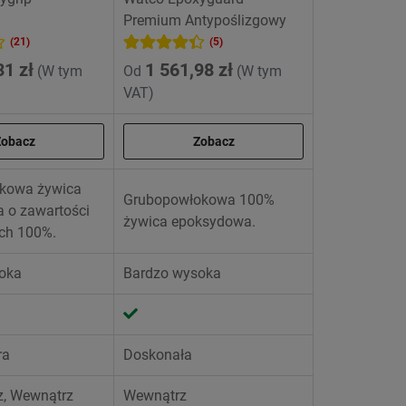
Premium Antypoślizgowy
(21)
(5)
31 zł
1 561,98 zł
(W tym
Od
(W tym
VAT)
Zobacz
Zobacz
kowa żywica
Grubopowłokowa 100%
 o zawartości
żywica epoksydowa.
ych 100%.
oka
Bardzo wysoka
ra
Doskonała
z, Wewnątrz
Wewnątrz