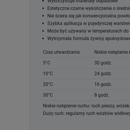
Wykorzystuje materiały odpadowe
Estetyczne czarne wykończenie o średn
Nie ściera się jak konwencjonalna powł
Szybka aplikacja w pojedynczej warstwi
Może być używany w temperaturach do
Wytrzymała formuła żywicy epoksydowej
Czas utwardzania
Niskie natężenie 
5°C
30 godz.
10°C
24 godz.
20°C
16 godz.
30°C
8 godz.
Niskie natężenie ruchu: ruch pieszy, wóze
Duży ruch: regularny ruch wózków widłow