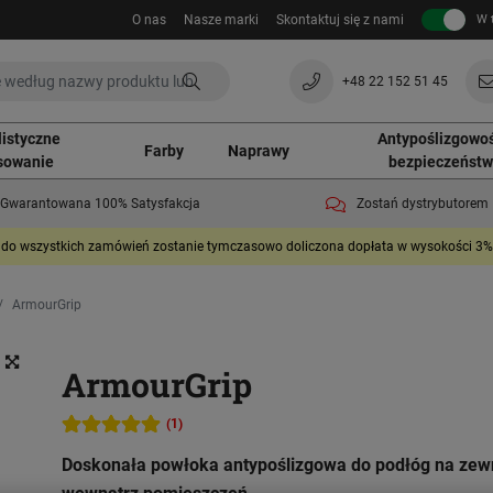
O nas
Nasze marki
Skontaktuj się z nami
W 
+48 22 152 51 45
listyczne
Antypoślizgowoś
Farby
Naprawy
sowanie
bezpieczeńst
Gwarantowana 100% Satysfakcja
Zostań dystrybutorem
do wszystkich zamówień zostanie tymczasowo doliczona dopłata w wysokości 3%. 
ArmourGrip
ArmourGrip
(1)
Doskonała powłoka antypoślizgowa do podłóg na zewn