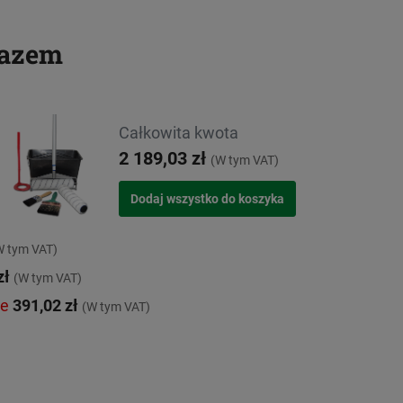
razem
Całkowita kwota
2 189,03 zł
(W tym VAT)
W tym VAT)
zł
(W tym VAT)
ie
391,02 zł
(W tym VAT)