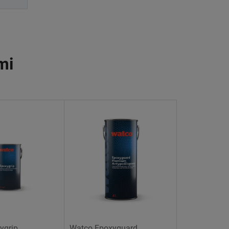
mi
ygrip
Watco Epoxyguard