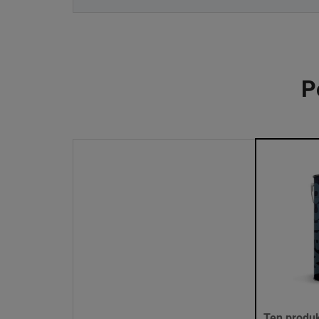
P
Ten produk