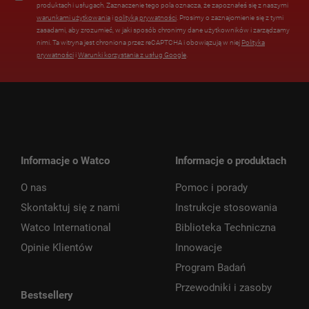
produktach i usługach. Zaznaczenie tego pola oznacza, że zapoznałeś się z naszymi
warunkami użytkowania
i
polityką prywatności
. Prosimy o zaznajomienie się z tymi
zasadami, aby zrozumieć, w jaki sposób chronimy dane użytkowników i zarządzamy
nimi. Ta witryna jest chroniona przez reCAPTCHA i obowiązują w niej
Polityka
prywatności
i
Warunki korzystania z usług Google
.
Informacje o Watco
Informacje o produktach
O nas
Pomoc i porady
Skontaktuj się z nami
Instrukcje stosowania
Watco International
Biblioteka Techniczna
Opinie Klientów
Innowacje
Program Badań
Przewodniki i zasoby
Bestsellery