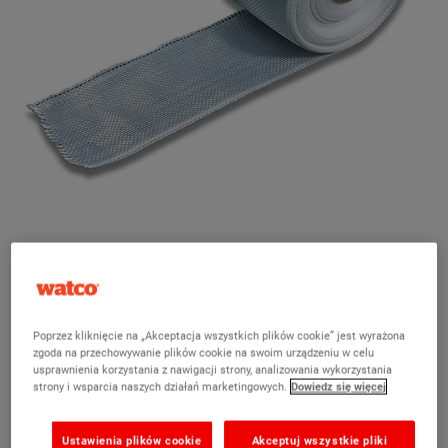
Watco Taśma wzmacniająca z włókna
szklanego
(3)
Poprzez kliknięcie na „Akceptacja wszystkich plików cookie” jest wyrażona
Wzmacnia i uszczelnia połączenia oraz pęknięcia w obszarach
zgoda na przechowywanie plików cookie na swoim urządzeniu w celu
wałów ochronnych.
usprawnienia korzystania z nawigacji strony, analizowania wykorzystania
strony i wsparcia naszych działań marketingowych.
Dowiedz się więcej
Do użytku z preparatem Watco Bund Sealer
Pomaga zapobiegać wyciekom
Ustawienia plików cookie
Akceptuj wszystkie pliki