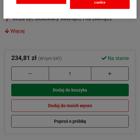
cookie
Łatwa do cięcia i nakładania
Może być stosowany wewnątrz i na zewnątrz
Więcej
234,81 zł
Na stanie
(W tym VAT)
Dodaj do koszyka
Dodaj do moich wycen
Poproś o próbkę