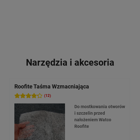
Narzędzia i akcesoria
Roofite Taśma Wzmacniająca
W
l
(12)
Do mostkowania otworów
i szczelin przed
nałożeniem Watco
Roofite