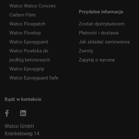
Watco Watco Concrex
Przydatne informacje
Carbon Fibre
Watco Flowpatch
Zostań dystrybutorem
Watco Flowtop
Płatność i dostawa
Watco Epoxyguard
Jak składać zamówienia
Watco Powłoka do
Zwroty
podłóg betonowych
Zapytaj o wycenę
Watco Epoxygrip
Watco Epoxyguard Safe
Bądź w kontakcie
Watco GmbH
Kränkelsweg 14