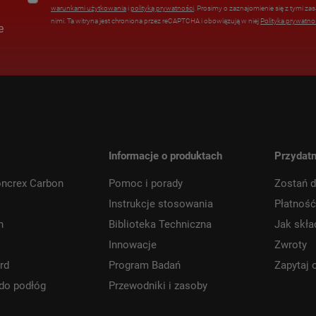
warunkami użytkowania
i
polityką prywatności
. Prosimy o zaznajomienie się z tymi 
nimi. Ta witryna jest chroniona przez reCAPTCHA i obowiązują w niej
Polityka prywatno
e
Informacje o produktach
Przydatn
ncrex Carbon
Pomoc i porady
Zostań d
Instrukcje stosowania
Płatność
h
Biblioteka Techniczna
Jak skł
Innowacje
Zwroty
rd
Program Badań
Zapytaj 
do podłóg
Przewodniki i zasoby