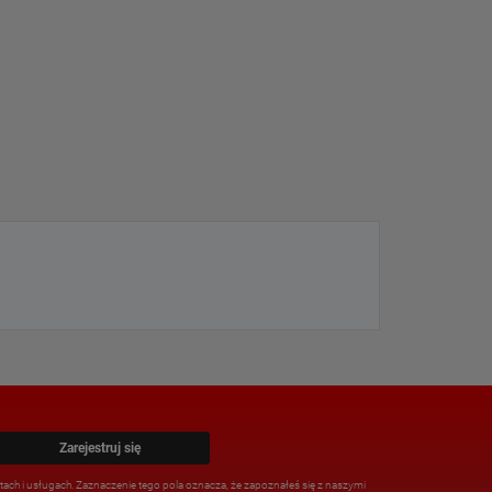
Zarejestruj się
ach i usługach. Zaznaczenie tego pola oznacza, że zapoznałeś się z naszymi