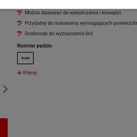
malarskich
Można stosować do wykańczania i krawędzi
Przydatny do malowania wymagających powierzch
Doskonały do wyznaczania linii
Rozmiar pędzla:
4 cm
Więcej
i