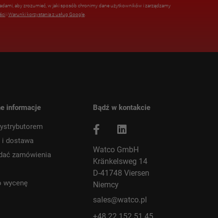
zasadami, aby zrozumieć, w jaki sposób chronimy dane użytkowników i zarządzamy
ści
i
Warunki korzystania z usług Google
.
e informacje
Bądź w kontakcie
ystrybutorem
 i dostawa
Watco GmbH
adać zamówienia
Kränkelsweg 14
D-41748 Viersen
o wycenę
Niemcy
sales@watco.pl
+48 22 152 51 45