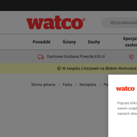
Specja
Posadzki
Ściany
Dachy
zasto
Darmowa Dostawa Powyżej 650 zł
W związku z kryzysem na Bliskim Wschodzie 
Strona główna
Farby
Narzędzia
Pędzle i wałki
Pę
Poprzez klik
swoim urządz
naszych dzi