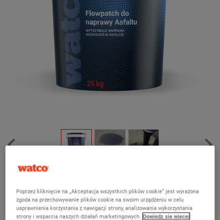
Flowpatch do naprawy asfaltu
(13)
Poprzez kliknięcie na „Akceptacja wszystkich plików cookie” jest wyrażona
zgoda na przechowywanie plików cookie na swoim urządzeniu w celu
Szybka, wylewana i mocna naprawa asfaltu i betonu smołowego
usprawnienia korzystania z nawigacji strony, analizowania wykorzystania
strony i wsparcia naszych działań marketingowych.
Dowiedz się więcej