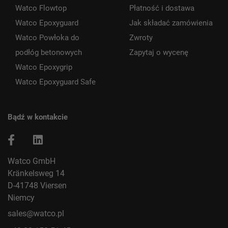
Watco Flowtop
Płatność i dostawa
Watco Epoxyguard
Jak składać zamówienia
Watco Powłoka do
Zwroty
podłóg betonowych
Zapytaj o wycenę
Watco Epoxygrip
Watco Epoxyguard Safe
Bądź w kontakcie
Watco GmbH
Kränkelsweg 14
D-41748 Viersen
Niemcy
sales@watco.pl