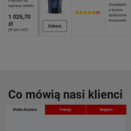
Premium do
Dwuskładnik
naprawy asfaltu
a żywica
(5)
1 025,70
epoksydowa 
kruszywem
zł
Zobacz
(W tym VAT)
Co mówią nasi klienci
Wielka Brytania
Francja
Belgium