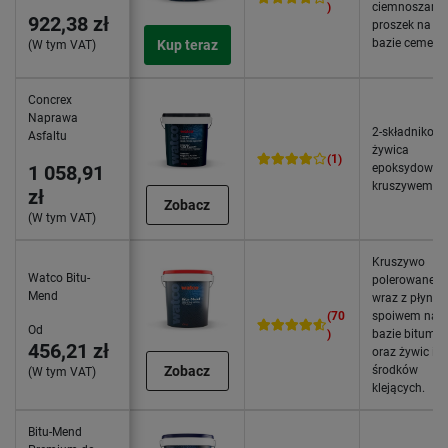
)
ciemnoszary
922,38 zł
proszek na
bazie cement
Kup teraz
(W tym VAT)
Concrex
Naprawa
2-składnikow
Asfaltu
żywica
(1)
1 058,91
epoksydowa 
kruszywem
zł
Zobacz
(W tym VAT)
Kruszywo
Watco Bitu-
polerowane
Mend
wraz z płynn
(70
spoiwem na
Od
)
bazie bitumu
456,21 zł
oraz żywic i
Zobacz
środków
(W tym VAT)
klejących.
Bitu-Mend