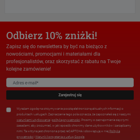
Odbierz 10% zniżki!
Zapisz się do newslettera by być na bieżąco z
nowościami, promocjami i materiałami dla
profesjonalistów, oraz skorzystać z rabatu na Twoje
kolejne zamówienie!
Zarejestruj się
Wyrażam zgodę na otrzymywanie pocztą elektroniczną aktualnych informacji o
produktach i usługach. Zaznaczenie tego pola oznacza, że zapoznałeś się z naszymi
warunkami użytkowania
i
polityką prywatności
. Prosimy o zaznajomienie się z tymi
zasadami, aby zrozumieć, w jaki sposób chronimy dane użytkowników i zarządzamy
nimi. Ta witryna jest chroniona przez reCAPTCHA i obowiązują w niej
Polityka
prywatności
i
Warunki korzystania z usług Google
.