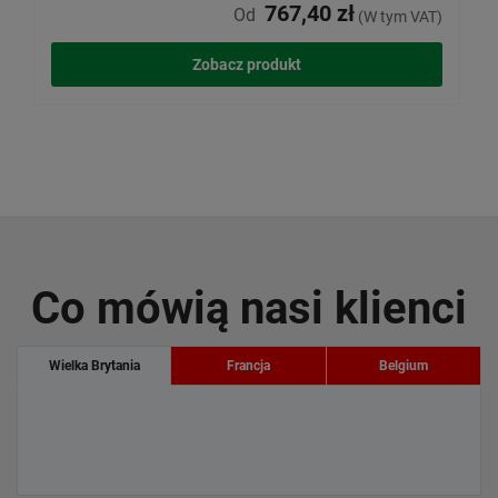
767,40 zł
Od
(W tym VAT)
Zobacz produkt
Co mówią nasi klienci
Wielka Brytania
Francja
Belgium