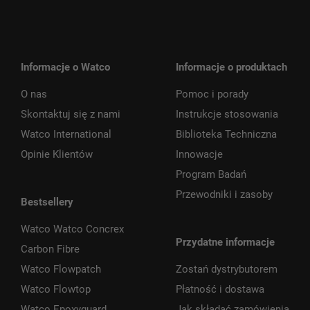
Informacje o Watco
Informacje o produktach
O nas
Pomoc i porady
Skontaktuj się z nami
Instrukcje stosowania
Watco International
Biblioteka Techniczna
Opinie Klientów
Innowacje
Program Badań
Przewodniki i zasoby
Bestsellery
Watco Watco Concrex
Przydatne informacje
Carbon Fibre
Watco Flowpatch
Zostań dystrybutorem
Watco Flowtop
Płatność i dostawa
Watco Epoxyguard
Jak składać zamówienia