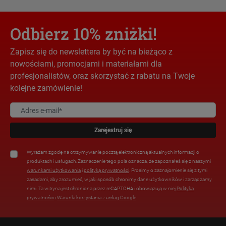
Odbierz 10% zniżki!
Zapisz się do newslettera by być na bieżąco z
nowościami, promocjami i materiałami dla
profesjonalistów, oraz skorzystać z rabatu na Twoje
kolejne zamówienie!
Zarejestruj się
Wyrażam zgodę na otrzymywanie pocztą elektroniczną aktualnych informacji o
produktach i usługach. Zaznaczenie tego pola oznacza, że zapoznałeś się z naszymi
warunkami użytkowania
i
polityką prywatności
. Prosimy o zaznajomienie się z tymi
zasadami, aby zrozumieć, w jaki sposób chronimy dane użytkowników i zarządzamy
nimi. Ta witryna jest chroniona przez reCAPTCHA i obowiązują w niej
Polityka
prywatności
i
Warunki korzystania z usług Google
.