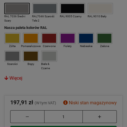
RAL 7036 Średni
RAL7046 Szarość
RAL 9005 Czarny
RAL 9010 Biały
Szary
Tele 2
Nasza paleta kolorów RAL
Żółte
Pomarańczowe
Czerwone
Fiolety
Niebieskie
Zielone
Szarości
Brązy
Białe &
Czarne
Więcej
197,91 zł
Niski stan magazynowy
(W tym VAT)