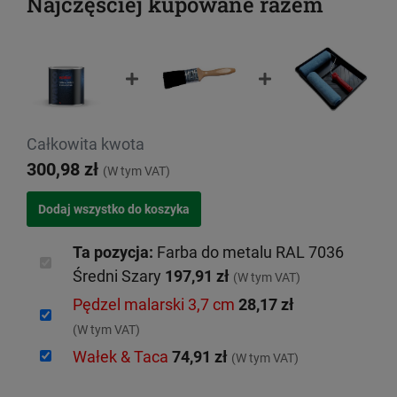
Najczęściej kupowane razem
Całkowita kwota
300,98 zł
(W tym VAT)
Ta pozycja:
Farba do metalu RAL 7036
Średni Szary
197,91 zł
(W tym VAT)
Pędzel malarski 3,7 cm
28,17 zł
(W tym VAT)
Wałek & Taca
74,91 zł
(W tym VAT)