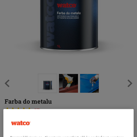
Farba do metalu
(13)
Szybkoschnąca, nieżółknąca, antykorozyjna farba do metalu do
ochrony i renowacji elementów metalowych