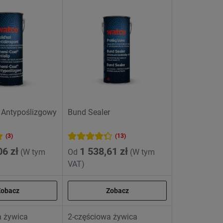
 Antypoślizgowy
Bund Sealer
(3)
(13)
06 zł
1 538,61 zł
(W tym
Od
(W tym
VAT)
Zobacz
Zobacz
a żywica
2-częściowa żywica