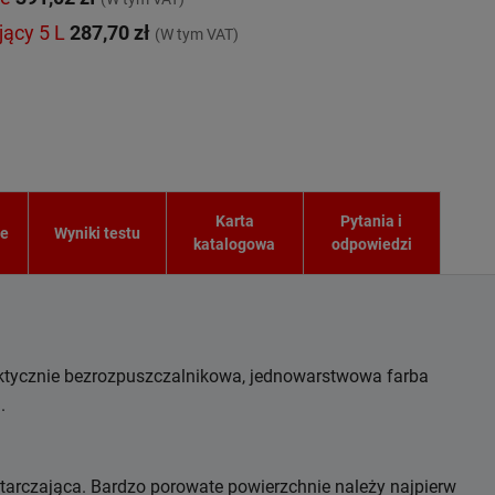
jący 5 L
287,70 zł
(W tym VAT)
Karta
Pytania i
ie
Wyniki testu
katalogowa
odpowiedzi
ktycznie bezrozpuszczalnikowa, jednowarstwowa farba
j.
tarczająca. Bardzo porowate powierzchnie należy najpierw