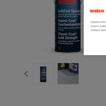
Poprzez klik
swoim urządz
naszych dzi