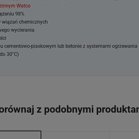
zinnym Watco
tężeniu 98%
w wiązań chemicznych
wego wycierania
ści
chu cementowo-piaskowym lub betonie z systemami ogrzewania
do 30°C)
orównaj z podobnymi produkta