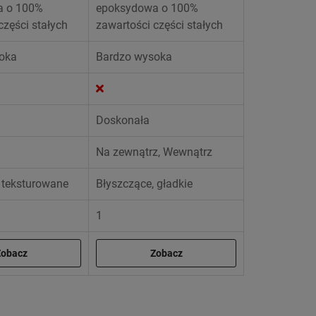
a o 100%
epoksydowa o 100%
części stałych
zawartości części stałych
oka
Bardzo wysoka
Doskonała
Na zewnątrz, Wewnątrz
 teksturowane
Błyszczące, gładkie
1
Zobacz
Zobacz