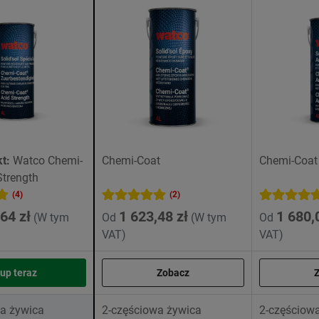
t:
Watco Chemi-
Chemi-Coat
Chemi-Coat
Strength
(4)
(2)
64 zł
1 623,48 zł
1 680,
(W tym
Od
(W tym
Od
VAT)
VAT)
up teraz
Zobacz
a żywica
2-częściowa żywica
2-częściow