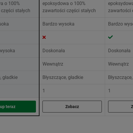
a o 100%
epoksydowa o 100%
epoksydow
 części stałych
zawartości części stałych
zawartości 
soka
Bardzo wysoka
Bardzo wys
 wysoka
Doskonała
Doskonała
Wewnątrz
Wewnątrz
, gładkie
Błyszczące, gładkie
Błyszczące,
1
1
up teraz
Zobacz