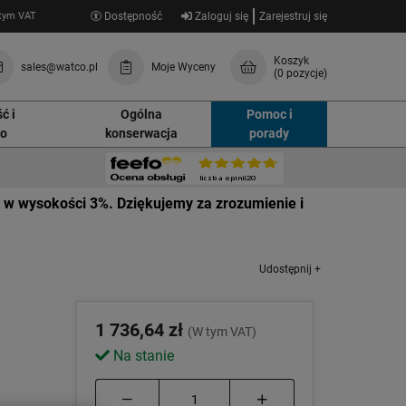
tym VAT
Dostępność
Zaloguj się
Zarejestruj się
Koszyk
sales@watco.pl
Moje Wyceny
(0 pozycje)
ć i
Ogólna
Pomoc i
wo
konserwacja
porady
 w wysokości 3%. Dziękujemy za zrozumienie i
Udostępnij +
1 736,64 zł
(W tym VAT)
Na stanie