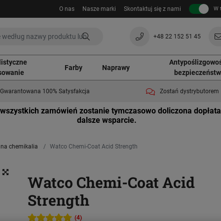
O nas
Nasze marki
Skontaktuj się z nami
W 
+48 22 152 51 45
listyczne
Antypoślizgowoś
Farby
Naprawy
sowanie
bezpieczeńst
Gwarantowana 100% Satysfakcja
Zostań dystrybutorem
wszystkich zamówień zostanie tymczasowo doliczona dopłata
dalsze wsparcie.
na chemikalia
Watco Chemi-Coat Acid Strength
Watco Chemi-Coat Acid
Strength
(4)