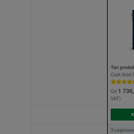
Ten produk
Coat Acid 
1 736,
Od
VAT)
K
2-częściow