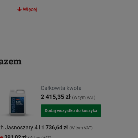
Więcej
razem
Całkowita kwota
2 415,35 zł
(W tym VAT)
h Jasnoszary 4 l
1 736,64 zł
(W tym VAT)
ie
391,02 zł
(W tym VAT)