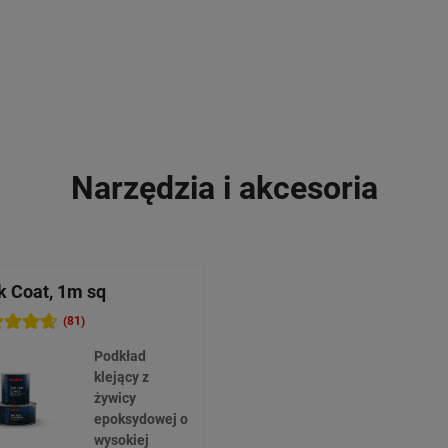
Narzędzia i akcesoria
k Coat, 1m sq
(81)
Podkład
klejący z
żywicy
epoksydowej o
wysokiej