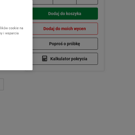
arstwy.
Dodaj do koszyka
lików cookie na
Dodaj do moich wycen
ny i wsparcia
Poproś o próbkę
Kalkulator pokrycia