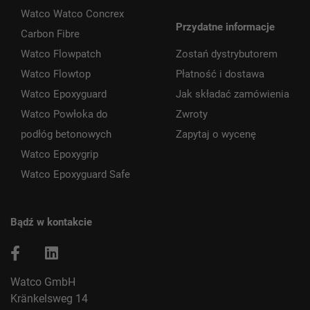
Watco Watco Concrex
Przydatne informacje
Carbon Fibre
Watco Flowpatch
Zostań dystrybutorem
Watco Flowtop
Płatność i dostawa
Watco Epoxyguard
Jak składać zamówienia
Watco Powłoka do
Zwroty
podłóg betonowych
Zapytaj o wycenę
Watco Epoxygrip
Watco Epoxyguard Safe
Bądź w kontakcie
Watco GmbH
Kränkelsweg 14