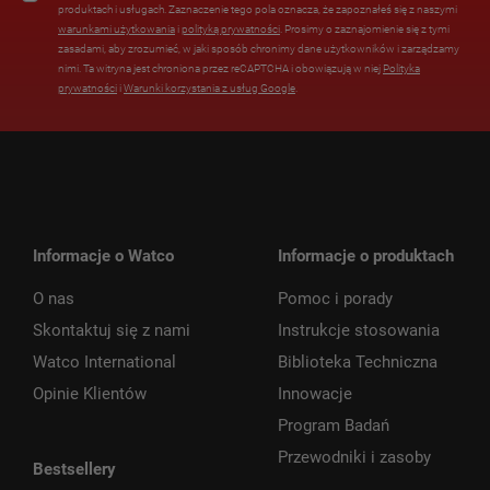
produktach i usługach. Zaznaczenie tego pola oznacza, że zapoznałeś się z naszymi
warunkami użytkowania
i
polityką prywatności
. Prosimy o zaznajomienie się z tymi
zasadami, aby zrozumieć, w jaki sposób chronimy dane użytkowników i zarządzamy
nimi. Ta witryna jest chroniona przez reCAPTCHA i obowiązują w niej
Polityka
prywatności
i
Warunki korzystania z usług Google
.
Informacje o Watco
Informacje o produktach
O nas
Pomoc i porady
Skontaktuj się z nami
Instrukcje stosowania
Watco International
Biblioteka Techniczna
Opinie Klientów
Innowacje
Program Badań
Przewodniki i zasoby
Bestsellery