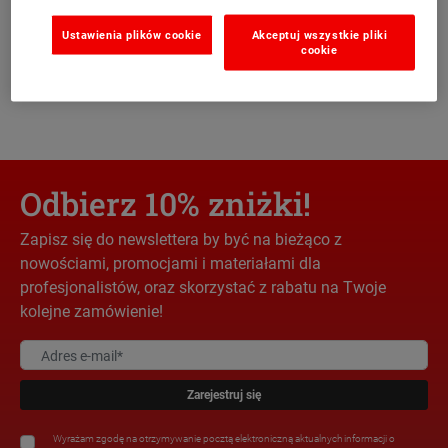
zadzwoń pod numer
+48 22 152 51 45
Ustawienia plików cookie
Akceptuj wszystkie pliki
cookie
Odbierz 10% zniżki!
Zapisz się do newslettera by być na bieżąco z
nowościami, promocjami i materiałami dla
profesjonalistów, oraz skorzystać z rabatu na Twoje
kolejne zamówienie!
Zarejestruj się
Wyrażam zgodę na otrzymywanie pocztą elektroniczną aktualnych informacji o