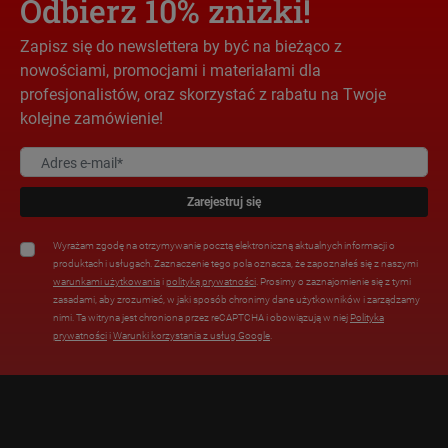
Odbierz 10% zniżki!
Zapisz się do newslettera by być na bieżąco z
nowościami, promocjami i materiałami dla
profesjonalistów, oraz skorzystać z rabatu na Twoje
kolejne zamówienie!
Zarejestruj się
Wyrażam zgodę na otrzymywanie pocztą elektroniczną aktualnych informacji o
produktach i usługach. Zaznaczenie tego pola oznacza, że zapoznałeś się z naszymi
warunkami użytkowania
i
polityką prywatności
. Prosimy o zaznajomienie się z tymi
zasadami, aby zrozumieć, w jaki sposób chronimy dane użytkowników i zarządzamy
nimi. Ta witryna jest chroniona przez reCAPTCHA i obowiązują w niej
Polityka
prywatności
i
Warunki korzystania z usług Google
.