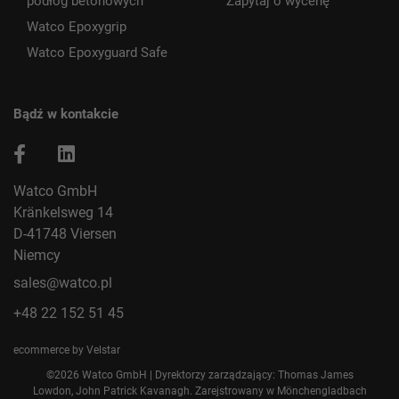
podłóg betonowych
Zapytaj o wycenę
Watco Epoxygrip
Watco Epoxyguard Safe
Bądź w kontakcie
Watco GmbH
Kränkelsweg 14
D-41748 Viersen
Niemcy
sales@watco.pl
+48 22 152 51 45
ecommerce by Velstar
©2026 Watco GmbH | Dyrektorzy zarządzający: Thomas James
Lowdon, John Patrick Kavanagh. Zarejstrowany w Mönchengladbach