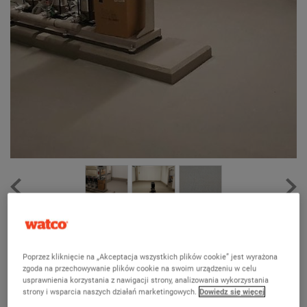
Watco Powłoka do pomieszczeń
technicznych
Poprzez kliknięcie na „Akceptacja wszystkich plików cookie” jest wyrażona
(5)
zgoda na przechowywanie plików cookie na swoim urządzeniu w celu
usprawnienia korzystania z nawigacji strony, analizowania wykorzystania
Elastyczna, wodoodporna ochrona podłóg pomieszczeń
strony i wsparcia naszych działań marketingowych.
Dowiedz się więcej
technicznych