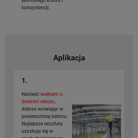
jednolitego koloru i
konsystencji.
Aplikacja
1.
Nanieść
wałkiem o
średnim włosiu
,
dobrze wcierając w
powierzchnię betonu.
Najlepsze rezultaty
uzyskuje się w