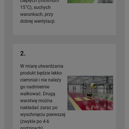
ciepłych (minimum
15°C), suchych
warunkach, przy
dobrej wentylacji.
2.
W miarę utwardzania
produkt będzie lekko
ciemniał i nie należy
go nadmiernie
wałkować. Drugą
warstwę można
nakładać zaraz po
wyschnięciu pierwszej
(zwykle po 4-6
godzinach).