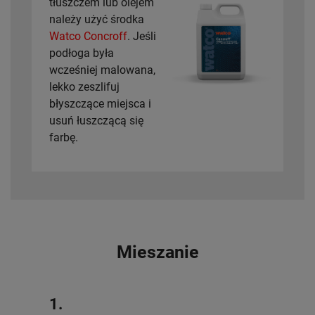
tłuszczem lub olejem
należy użyć środka
Watco Concroff
. Jeśli
podłoga była
wcześniej malowana,
lekko zeszlifuj
błyszczące miejsca i
usuń łuszczącą się
farbę.
Mieszanie
1.