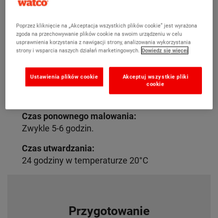
dużym natężeniu ruchu
Można nakładać na gołe lub uprzednio
Poprzez kliknięcie na „Akceptacja wszystkich plików cookie” jest wyrażona
zgoda na przechowywanie plików cookie na swoim urządzeniu w celu
malowane powierzchnie
usprawnienia korzystania z nawigacji strony, analizowania wykorzystania
Nałóż 2 warstwy w ciągu jednego dnia,
strony i wsparcia naszych działań marketingowych.
Dowiedz się więcej
aby skrócić czas przestoju.
Bezpieczne do stosowania w
Ustawienia plików cookie
Akceptuj wszystkie pliki
pomieszczeniach do produkcji
cookie
żywności
Czas ponownego malowania:
Zwykle 5-6 godzin.
Czas utwardzania:
24 godziny w temperaturze 20°C
Przygotowanie