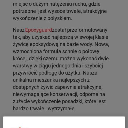
miejsc o dużym natężeniu ruchu, gdzie
potrzebne jest wysoce trwałe, atrakcyjne
wykończenie z połyskiem.
Nasz
Epoxyguard
został przeformułowany
tak, aby uzyskać najlepszą w swojej klasie
żywicę epoksydową na bazie wody. Nowa,
wzmocniona formuła schnie o połowę
krócej, dzięki czemu można wykonać dwie
warstwy w ciągu jednego dnia i szybciej
przywrócić podłogę do użytku. Nasza
unikalna mieszanka najlepszych z
dostępnych żywic zapewnia atrakcyjne,
niewymagające konserwacji, odporne na
zużycie wykończenie posadzki, które jest
bardzo trwałe i wytrzymałe.
Twarde, odporne na zużycie
wykończenie podłogi w miejscach o