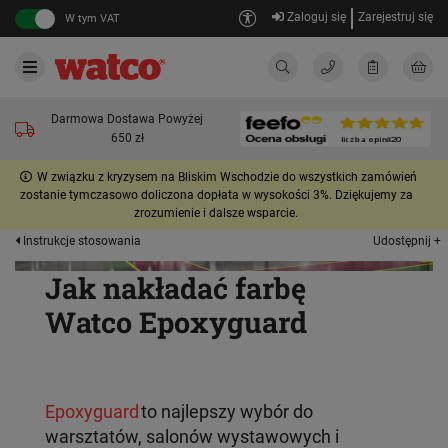
Zaloguj się
Zarejestruj się
W tym VAT
Darmowa Dostawa Powyżej
650 zł
W związku z kryzysem na Bliskim Wschodzie do wszystkich zamówień
zostanie tymczasowo doliczona dopłata w wysokości 3%. Dziękujemy za
zrozumienie i dalsze wsparcie.
Udostępnij +
Instrukcje stosowania
Jak nakładać farbę
Watco Epoxyguard
Epoxyguard
to najlepszy wybór do
warsztatów, salonów wystawowych i