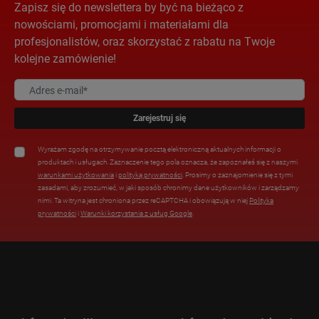
Zapisz się do newslettera by być na bieżąco z
nowościami, promocjami i materiałami dla
profesjonalistów, oraz skorzystać z rabatu na Twoje
kolejne zamówienie!
Zarejestruj się
Wyrażam zgodę na otrzymywanie pocztą elektroniczną aktualnych informacji o
produktach i usługach. Zaznaczenie tego pola oznacza, że zapoznałeś się z naszymi
warunkami użytkowania
i
polityką prywatności
. Prosimy o zaznajomienie się z tymi
zasadami, aby zrozumieć, w jaki sposób chronimy dane użytkowników i zarządzamy
nimi. Ta witryna jest chroniona przez reCAPTCHA i obowiązują w niej
Polityka
prywatności
i
Warunki korzystania z usług Google
.