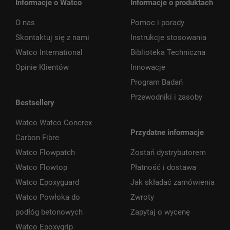
Informacje o Watco
Informacje o produktach
O nas
Pomoc i porady
Skontaktuj się z nami
Instrukcje stosowania
Watco International
Biblioteka Techniczna
Opinie Klientów
Innowacje
Program Badań
Przewodniki i zasoby
Bestsellery
Watco Watco Concrex
Przydatne informacje
Carbon Fibre
Watco Flowpatch
Zostań dystrybutorem
Watco Flowtop
Płatność i dostawa
Watco Epoxyguard
Jak składać zamówienia
Watco Powłoka do
Zwroty
podłóg betonowych
Zapytaj o wycenę
Watco Epoxygrip