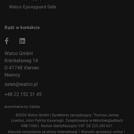
Watco Epoxyguard Safe
Bądź w kontakcie
Watco GmbH
Kränkelsweg 14
D-41748 Viersen
Niemcy
sales@watco.pl
+48 22 152 51 45
ecommerce by Velstar
©2026 Watco GmbH | Dyrektorzy zarządzający: Thomas James
Lowdon, John Patrick Kavanagh. Zarejstrowany w Mönchengladbach
HRB 10661. Numer identyfikacyjny VAT: DE 225 280 631.
|
|
Warunki korzystania ze strony internetowej
Warunki sprzedaży online