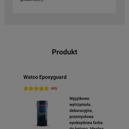
Produkt
Watco Epoxyguard
Środ
wyt
(43)
Wyjątkowo
wytrzymała,
dekoracyjna,
przemysłowa
epoksydowa farba
do betonu. Idealna